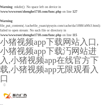
Warning
: mkdir(): No space left on device in
/www/wwwroot/zhenghe1718.com/func.php
on line
127
Warning
:
file_put_contents(./cachefile_yuan/qtyuyin.com/cache/da/1f88f/a9fb3.html):
failed to open stream: No such file or directory in
/www/wwwroot/zhenghe1718.com/func.php
on line
115
小猪视频app下载网站入口,
小猪视频app下载汅网站进
入,小猪视频app在线官方下
载,小猪视频app无限观看入
口